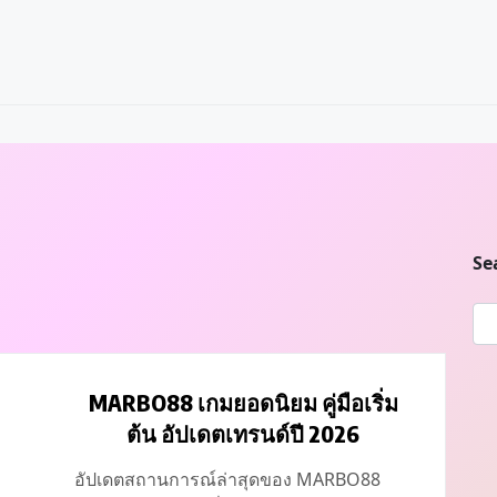
Se
MARBO88 เกมยอดนิยม คู่มือเริ่ม
ต้น อัปเดตเทรนด์ปี 2026
อัปเดตสถานการณ์ล่าสุดของ MARBO88