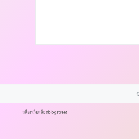
สล็อต
เว็บสล็อต
blogstreet