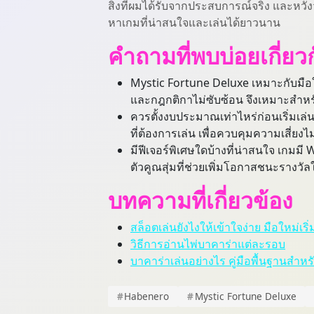
สิ่งที่ผมได้รับจากประสบการณ์จริง และหวัง
หาเกมที่น่าสนใจและเล่นได้ยาวนาน
คำถามที่พบบ่อยเกี่ยวก
Mystic Fortune Deluxe เหมาะกับมื
และกฎกติกาไม่ซับซ้อน จึงเหมาะสำหรับผู้
ควรตั้งงบประมาณเท่าไหร่ก่อนเริ่มเ
ที่ต้องการเล่น เพื่อควบคุมความเสี่ยงไม่ใ
มีฟีเจอร์พิเศษใดบ้างที่น่าสนใจ เกมมี
ตัวคูณสุ่มที่ช่วยเพิ่มโอกาสชนะรางวัล
บทความที่เกี่ยวข้อง
สล็อตเล่นยังไงให้เข้าใจง่าย มือใหม่เร
วิธีการอ่านไพ่บาคาร่าแต่ละรอบ
บาคาร่าเล่นอย่างไร คู่มือพื้นฐานสำหรั
#
Habenero
#
Mystic Fortune Deluxe