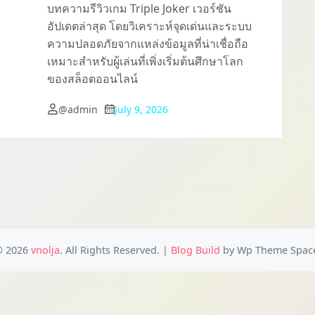
บทความรีวิวเกม Triple Joker เวอร์ชัน
อัปเดตล่าสุด โดยวิเคราะห์จุดเด่นและระบบ
ความปลอดภัยจากแหล่งข้อมูลที่น่าเชื่อถือ
เหมาะสำหรับผู้เล่นที่เพิ่งเริ่มต้นศึกษาโลก
ของสล็อตออนไลน์
@admin
July 9, 2026
© 2026
vnolja
. All Rights Reserved.
|
Blog Build
by Wp Theme Spac