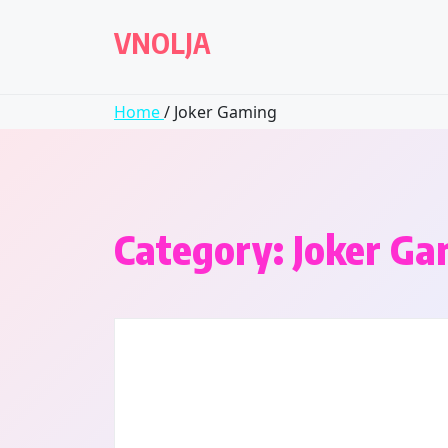
Skip
to
VNOLJA
content
Home
/ Joker Gaming
Category:
Joker Ga