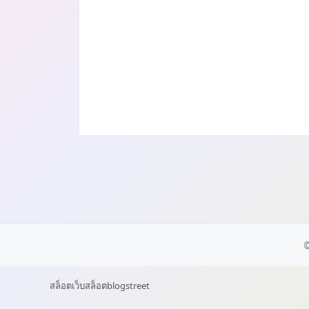
สล็อต
เว็บสล็อต
blogstreet